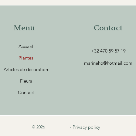
Menu
Contact
Accueil
+32 470 59 57 19
Plantes
marineho@hotmail.com
Articles de décoration
Fleurs
Contact
© 2026
- Privacy policy