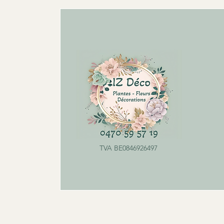
TVA BE0846926497