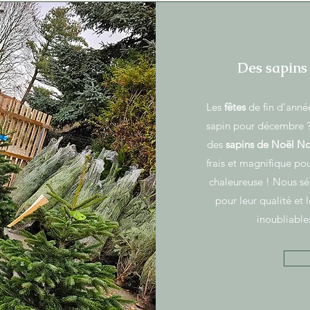
Des sapins 
Les
fêtes
de fin d’anné
sapin pour décembre 
des
sapins de Noël 
frais et magnifique po
chaleureuse ! Nous s
pour leur qualité et
inoubliable